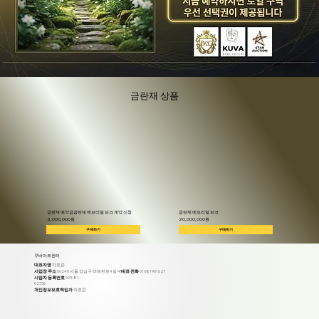
금란재 상품
금란재 예약금금란재 메모리얼 파크 계약 신청
금란재 메모리얼 파크
2,000,000원
20,000,000원
구매하기
구매하기
꾸바아트센터
대표자명
차효준
사업장 주소
06240 서울 강남구 테헤란로4길 45
대표 전화
01081901627
사업자 등록번호
693-81-
02736
개인정보보호책임자
차효준